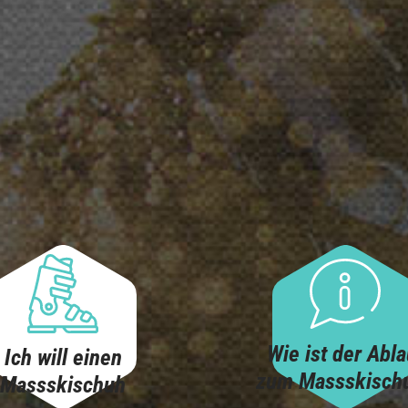
Wie ist der Abla
Ich will einen
zum Massskisch
Massskischuh