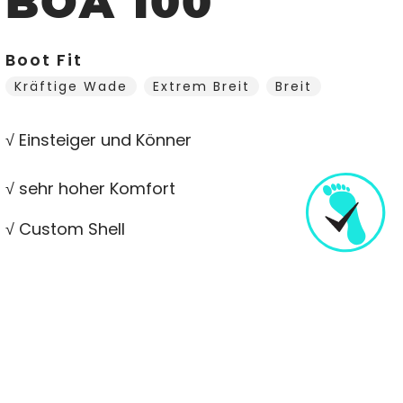
BOA 100
Boot Fit
Kräftige Wade
Extrem Breit
Breit
√ Einsteiger und Könner
√ sehr hoher Komfort
√ Custom Shell
√ Flex 100-110
√ Für normale und Breite Füße geeignet.