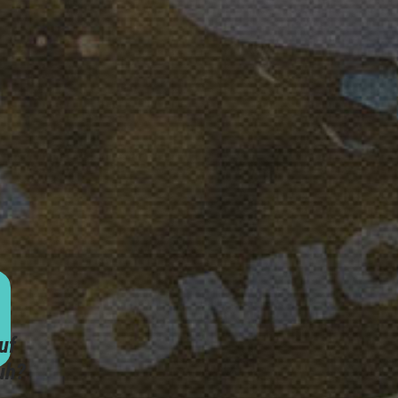
uf
uh?